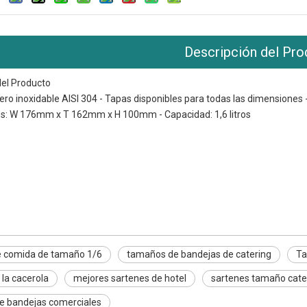
Descripción del Pro
del Producto
acero inoxidable AISI 304 - Tapas disponibles para todas las dimensione
s: W 176mm x T 162mm x H 100mm - Capacidad: 1,6 litros
mida de tamaño 1/6
dejas de catering
ndejas de vapor
e comida de tamaño 1/6
tamaños de bandejas de catering
Ta
la cacerola
mejores sartenes de hotel
sartenes tamaño cate
e bandejas comerciales