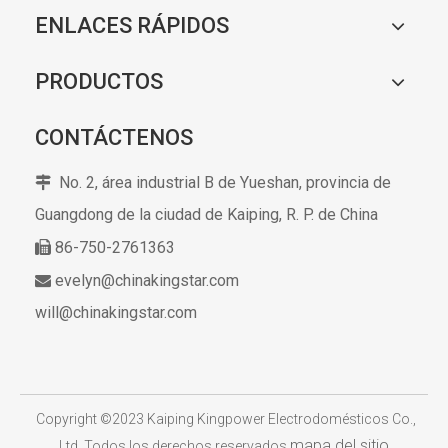
ENLACES RÁPIDOS
PRODUCTOS
CONTÁCTENOS
No. 2, área industrial B de Yueshan, provincia de

Guangdong de la ciudad de Kaiping,
R. P. de China
86-750-2761363

evelyn@chinakingstar.com

will@chinakingstar.com
​
Copyright ©2023 Kaiping Kingpower Electrodomésticos Co.,
mapa del sitio
Ltd. Todos los derechos reservados