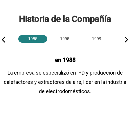
Historia de la Compañía
1988
1998
1999
20
en 1988
La empresa se especializó en I+D y producción de
calefactores y extractores de aire, líder en la industria
de electrodomésticos.