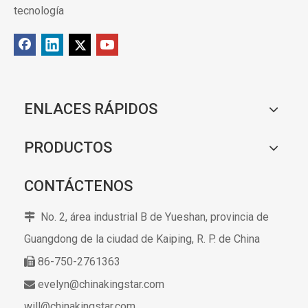
tecnología
ENLACES RÁPIDOS
PRODUCTOS
CONTÁCTENOS
No. 2, área industrial B de Yueshan, provincia de

Guangdong de la ciudad de Kaiping,
R. P. de China
86-750-2761363

evelyn@chinakingstar.com

will@chinakingstar.com