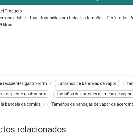
del Producto
acero inoxidable - Tapa disponible para todos los tamaños - Perforada 
 litros
de recipientes gastronorm
de ollas de vapor
de sartenes de cocina
 recipientes gastronorm
Tamaños de bandejas de vapor
ta
ra recipiente gastronorm
tamaños de sartenes de mesa de vapor
la bandeja de comida
Tamaños de bandejas de vapor de acero in
ctos relacionados