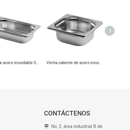
Sartén de acero inoxidable GN 1/4 20mm recipiente gastronorm para alimentos
Venta caliente de acero inoxidable Gastronorm Buffet Food Pan GN 1/6 100mm para equipo de cocina
CONTÁCTENOS
No. 2, área industrial B de
