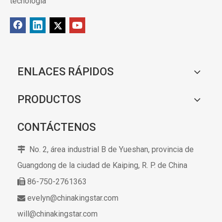
tecnología
ENLACES RÁPIDOS
PRODUCTOS
CONTÁCTENOS
No. 2, área industrial B de Yueshan, provincia de

Guangdong de la ciudad de Kaiping,
R. P. de China
86-750-2761363

evelyn@chinakingstar.com

will@chinakingstar.com