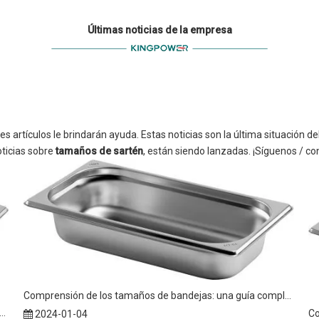
Últimas noticias de la empresa
ntes artículos le brindarán ayuda. Estas noticias son la última situación 
oticias sobre
tamaños de sartén
, están siendo lanzadas. ¡Síguenos / 
Comprensión de los tamaños de bandejas: una guía completa de bandejas GN y tamaños de bandeja GN 1/1
ón de los tamaños de recipientes, recipientes GN y tamaños de recipientes GN 1/1
2024-01-04