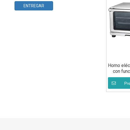
ENTREGAR
Horno eléc
con func
equipos
Pr