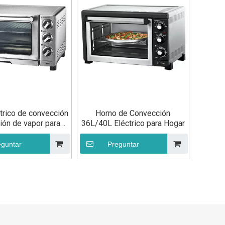
trico de convección
Horno de Convección
ión de vapor para
36L/40L Eléctrico para Hogar
 de panadería por
hornos
eguntar
Preguntar