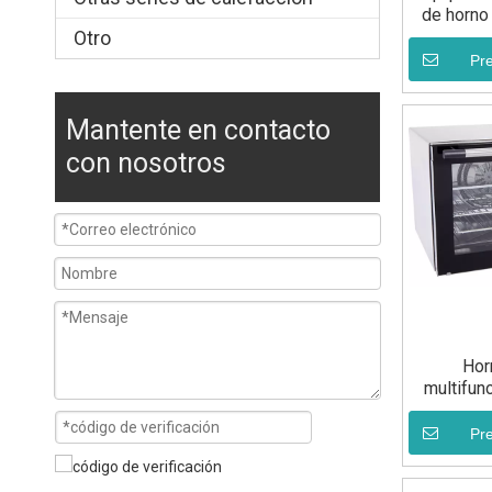
de horno
Otro
a
Pr
Mantente en contacto
con nosotros
Hor
multifunc
Pr