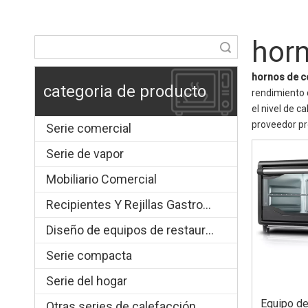
hor
Búsqueda
hornos de c
categoria de producto
rendimiento
el nivel de c
proveedor pr
Serie comercial
Serie de vapor
Mobiliario Comercial
Recipientes Y Rejillas Gastronorm
Diseño de equipos de restauración.
Serie compacta
Serie del hogar
Equipo de
Otras series de calefacción