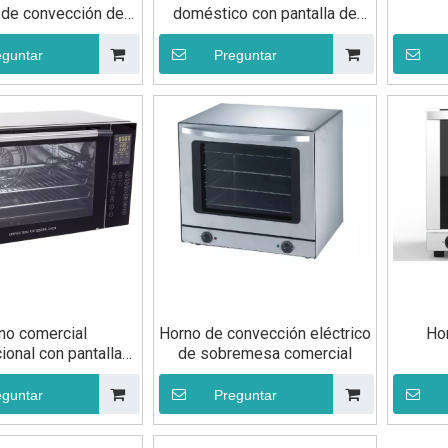
 de convección de
doméstico con pantalla de
lta calidad
cristal
eguntar
Preguntar
no comercial
Horno de convección eléctrico
Ho
ional con pantalla
de sobremesa comercial
LED
eguntar
Preguntar