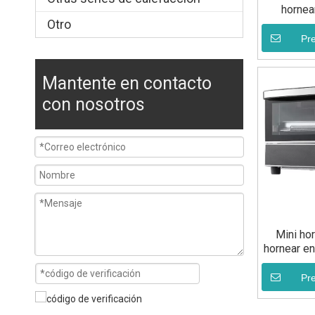
hornear
Otro
Pr
Mantente en contacto
con nosotros
Mini hor
hornear en
Pr