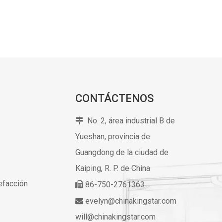
CONTÁCTENOS
No. 2, área industrial B de

Yueshan, provincia de
Guangdong de la ciudad de
Kaiping,
R. P. de China
lefacción
86-750-2761363

evelyn@chinakingstar.com

will@chinakingstar.com