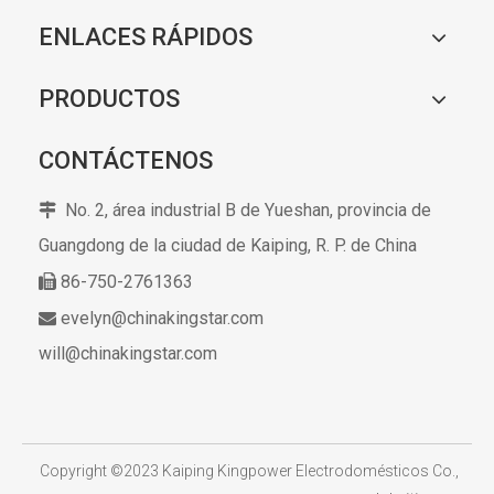
ENLACES RÁPIDOS
PRODUCTOS
CONTÁCTENOS
No. 2, área industrial B de Yueshan, provincia de

Guangdong de la ciudad de Kaiping,
R. P. de China
86-750-2761363

evelyn@chinakingstar.com

will@chinakingstar.com
​
Copyright ©2023 Kaiping Kingpower Electrodomésticos Co.,