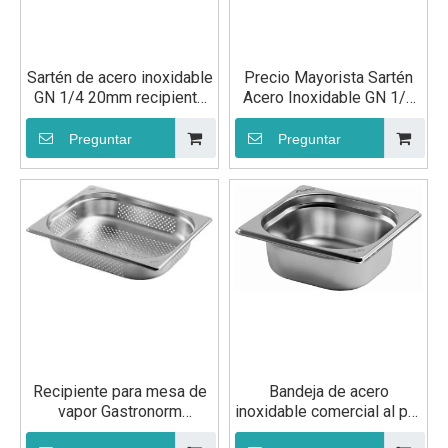
Sartén de acero inoxidable
Precio Mayorista Sartén
GN 1/4 20mm recipiente
Acero Inoxidable GN 1/3
gastronorm para alimentos
40mm
Preguntar
Preguntar
Recipiente para mesa de
Bandeja de acero
vapor Gastronorm
inoxidable comercial al por
perforado de acero
mayor GN 1/6 150 mm