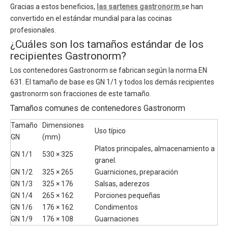
Gracias a estos beneficios,
las sartenes gastronorm
se han
convertido en el estándar mundial para las cocinas
profesionales.
¿Cuáles son los tamaños estándar de los
recipientes Gastronorm?
Los contenedores Gastronorm se fabrican según la norma EN
631. El tamaño de base es GN 1/1 y todos los demás recipientes
gastronorm son fracciones de este tamaño.
Tamaños comunes de contenedores Gastronorm
Tamaño
Dimensiones
Uso típico
GN
(mm)
Platos principales, almacenamiento a
GN 1/1
530 × 325
granel.
GN 1/2
325 × 265
Guarniciones, preparación
GN 1/3
325 × 176
Salsas, aderezos
GN 1/4
265 × 162
Porciones pequeñas
GN 1/6
176 × 162
Condimentos
GN 1/9
176 × 108
Guarnaciones