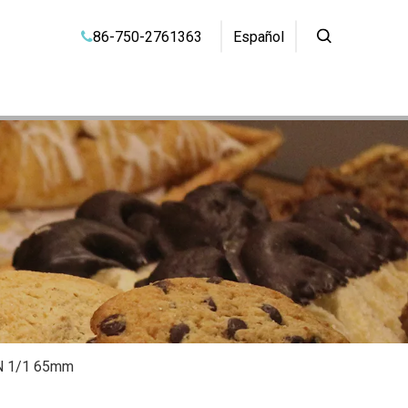
86-750-2761363
Español

GN 1/1 65mm