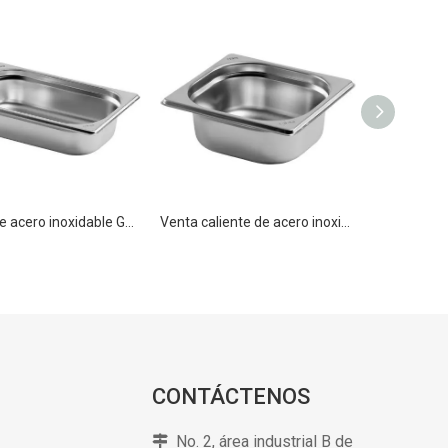
Sartén de acero inoxidable GN 1/4 20mm recipiente gastronorm para alimentos
Venta caliente de acero inoxidable Gastronorm Buffet Food Pan GN 1/6 100mm para equipo de cocina
CONTÁCTENOS
No. 2, área industrial B de
