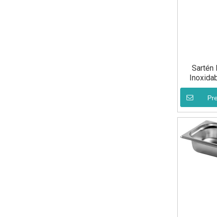
Sartén
Inoxida
Pr