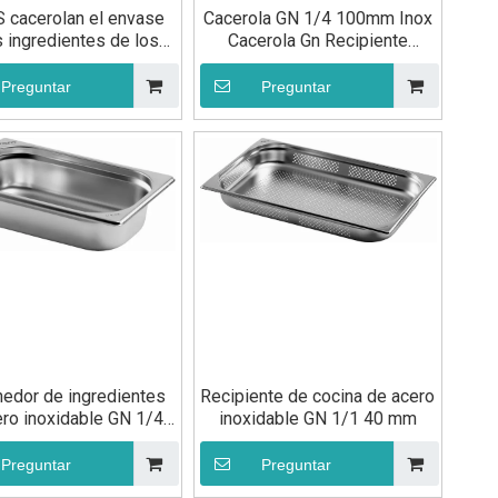
 cacerolan el envase
Cacerola GN 1/4 100mm Inox
s ingredientes de los
Cacerola Gn Recipiente
rtos de la cocina del
Gastronorm
inoxidable de GN 40m
Preguntar
Preguntar
m
edor de ingredientes
Recipiente de cocina de acero
ro inoxidable GN 1/4
inoxidable GN 1/1 40 mm
40 mm
Preguntar
Preguntar