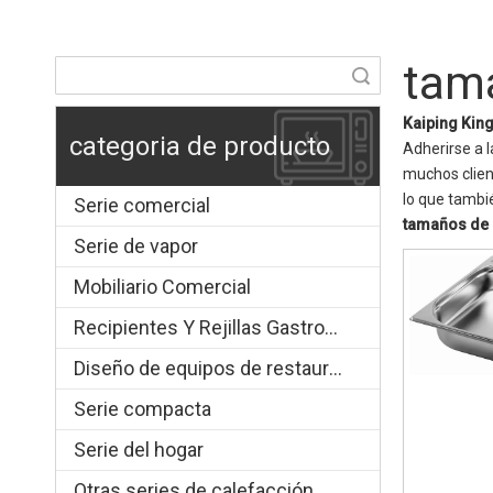
tama
Búsqueda
Kaiping Kin
categoria de producto
Adherirse a l
muchos client
lo que tambi
Serie comercial
tamaños de 
Serie de vapor
Mobiliario Comercial
Recipientes Y Rejillas Gastronorm
Diseño de equipos de restauración.
Serie compacta
Serie del hogar
Otras series de calefacción