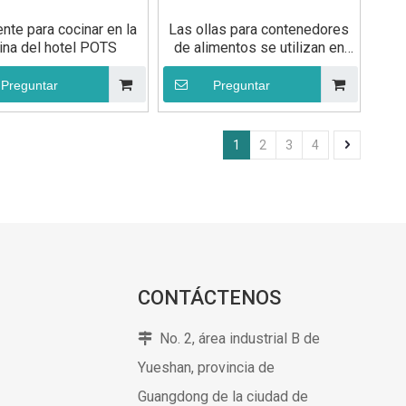
nte para cocinar en la
Las ollas para contenedores
ina del hotel POTS
de alimentos se utilizan en
equipos de cocina de
restaurantes
Preguntar
Preguntar
1
2
3
4
CONTÁCTENOS
No. 2, área industrial B de

Yueshan, provincia de
Guangdong de la ciudad de