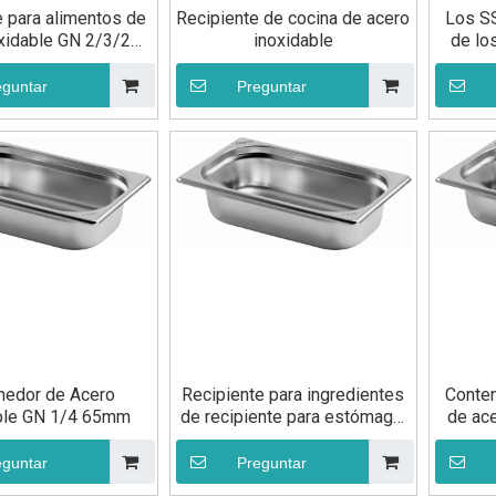
e para alimentos de
Recipiente de cocina de acero
Los SS
oxidable GN 2/3/20
inoxidable
de lo
mm
cubie
acero 
eguntar
Preguntar
nedor de Acero
Recipiente para ingredientes
Conten
ble GN 1/4 65mm
de recipiente para estómago,
de ace
olla de acero inoxidable GN
1/4, 55mm
eguntar
Preguntar