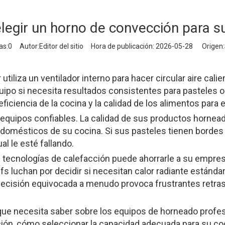
egir un horno de convección para s
as:
0
Autor:Editor del sitio Hora de publicación: 2026-05-28 Origen:
utiliza un ventilador interno para hacer circular aire cal
uipo si necesita resultados consistentes para pasteles 
 eficiencia de la cocina y la calidad de los alimentos pa
re equipos confiables. La calidad de sus productos horn
rodomésticos de su cocina. Si sus pasteles tienen bord
l le esté fallando.
s tecnologías de calefacción puede ahorrarle a su empres
luchan por decidir si necesitan calor radiante estándar, c
cisión equivocada a menudo provoca frustrantes retrasos
ue necesita saber sobre los equipos de horneado profesi
ón, cómo seleccionar la capacidad adecuada para su coci