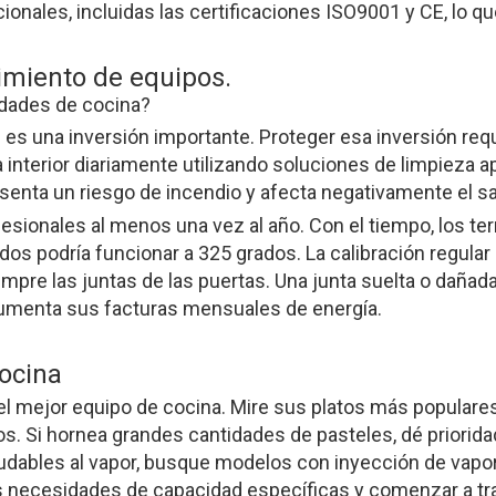
onales, incluidas las certificaciones ISO9001 y CE, lo que
imiento de equipos.
idades de cocina?
es una inversión importante. Proteger esa inversión requ
a interior diariamente utilizando soluciones de limpieza a
esenta un riesgo de incendio y afecta negativamente el s
esionales al menos una vez al año. Con el tiempo, los ter
ados podría funcionar a 325 grados. La calibración regula
mpre las juntas de las puertas. Una junta suelta o dañada d
aumenta sus facturas mensuales de energía.
ocina
el mejor equipo de cocina. Mire sus platos más populares
 Si hornea grandes cantidades de pasteles, dé prioridad a
aludables al vapor, busque modelos con inyección de vap
s necesidades de capacidad específicas y comenzar a tra