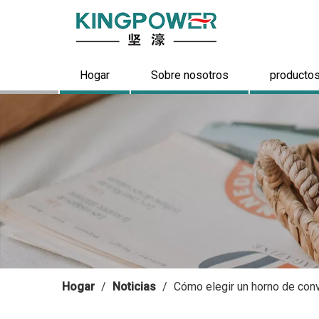
Hogar
Sobre nosotros
producto
Hogar
/
Noticias
/
Cómo elegir un horno de conv