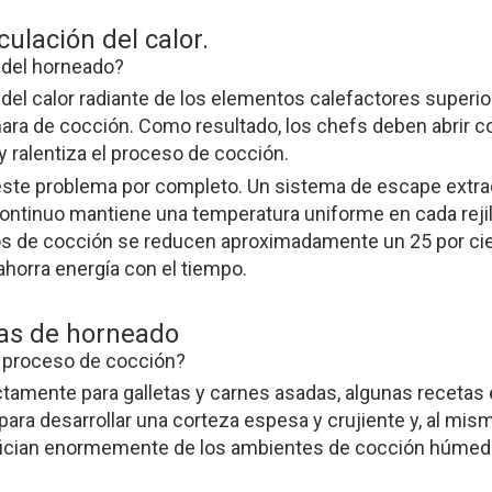
ulación del calor.
d del horneado?
el calor radiante de los elementos calefactores superior
mara de cocción. Como resultado, los chefs deben abrir c
 y ralentiza el proceso de cocción.
 este problema por completo. Un sistema de escape extrae
continuo mantiene una temperatura uniforme en cada rejill
pos de cocción se reducen aproximadamente un 25 por ci
ahorra energía con el tiempo.
as de horneado
l proceso de cocción?
fectamente para galletas y carnes asadas, algunas receta
ra desarrollar una corteza espesa y crujiente y, al mism
fician enormemente de los ambientes de cocción húmedos