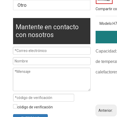
Otro
Compartir co
Modelo:
H7
Mantente en contacto
con nosotros
Capacidad:
de tempera
calefactor
horno de conv
horno comerci
hornos comerc
Anterior: