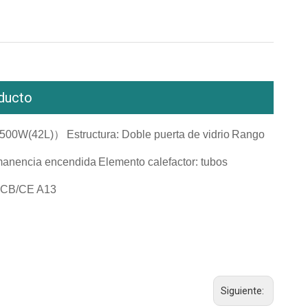
ducto
 2500W(42L)）
Estructura: Doble puerta de vidrio
Rango
manencia encendida
Elemento calefactor: tubos
: CB/CE A13
Siguiente: