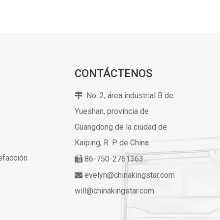
CONTÁCTENOS
No. 2, área industrial B de

Yueshan, provincia de
Guangdong de la ciudad de
Kaiping,
R. P. de China
lefacción
86-750-2761363

evelyn@chinakingstar.com

will@chinakingstar.com