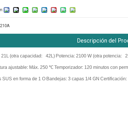
n:
210A
Descripción del Pro
 21L (otra capacidad: 42L)
Potencia: 2100 W (otra potencia:
tura ajustable: Máx. 250 ℃
Temporizador: 120 minutos con per
es SUS en forma de 1 O
Bandejas: 3 capas 1/4 GN
Certificación
ección comercial
al
iales