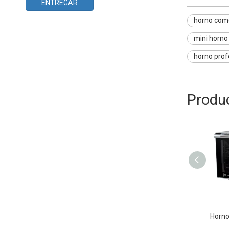
ENTREGAR
horno come
mini horno 
horno prof
Produ