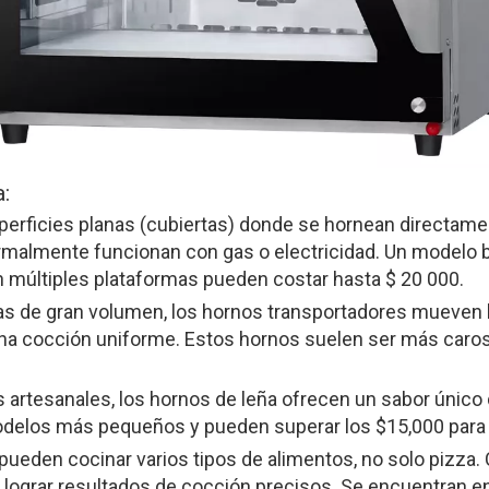
:
erficies planas (cubiertas) donde se hornean directame
ormalmente funcionan con gas o electricidad. Un modelo 
múltiples plataformas pueden costar hasta $ 20 000.
ías de gran volumen, los hornos transportadores mueven 
 una cocción uniforme. Estos hornos suelen ser más caros
artesanales, los hornos de leña ofrecen un sabor único 
odelos más pequeños y pueden superar los $15,000 par
 pueden cocinar varios tipos de alimentos, no solo pizz
 lograr resultados de cocción precisos. Se encuentran e