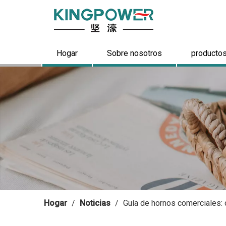
Hogar
Sobre nosotros
producto
Hogar
/
Noticias
/
Guía de hornos comerciales: 