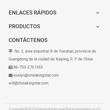
ENLACES RÁPIDOS
PRODUCTOS
CONTÁCTENOS
No. 2, área industrial B de Yueshan, provincia de

Guangdong de la ciudad de Kaiping,
R. P. de China
86-750-2761363

evelyn@chinakingstar.com

will@chinakingstar.com
​
Copyright ©2023 Kaiping Kingpower Electrodomésticos Co.,