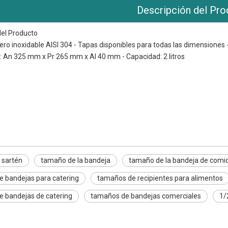
Descripción del Pro
del Producto
cero inoxidable AISI 304 - Tapas disponibles para todas las dimensiones 
 An 325 mm x Pr 265 mm x Al 40 mm - Capacidad: 2 litros
tén
bandeja
bandeja de comida
 sartén
tamaño de la bandeja
tamaño de la bandeja de comi
 bandejas para catering
tamaños de recipientes para alimentos
 bandejas de catering
tamaños de bandejas comerciales
1/