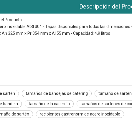
Descripción del Pro
del Producto
cero inoxidable AISI 304 - Tapas disponibles para todas las dimensiones 
 An 325 mm x Pr 354 mm x Al 55 mm - Capacidad: 4,9 litros
rtén
dejas de catering
tén
e sartén
tamaños de bandejas de catering
tamaño de sartén
e bandeja
tamaño de la cacerola
tamaños de sartenes de co
amaño de sartén
recipientes gastronorm de acero inoxidable