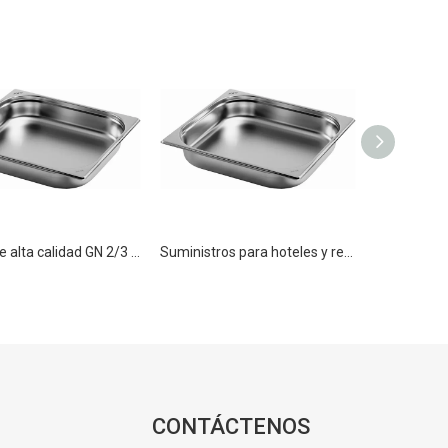
Sartén de alta calidad GN 2/3 150 mm Sartenes para alimentos de acero inoxidable Gastronorm Contenedor de alimentos GN Pan
Suministros para hoteles y restaurantes Bandeja GN 2/3 Bandeja G/N de acero inoxidable de 200 mm
CONTÁCTENOS