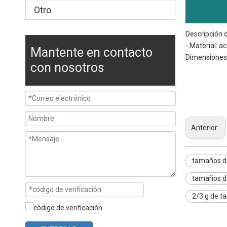
Otro
Descripción 
- Material: a
Mantente en contacto
Dimensiones:
con nosotros
tamaños de sa
tamaños de ban
tamaño de sar
Anterior:
tamaños d
tamaños d
2/3 g de t