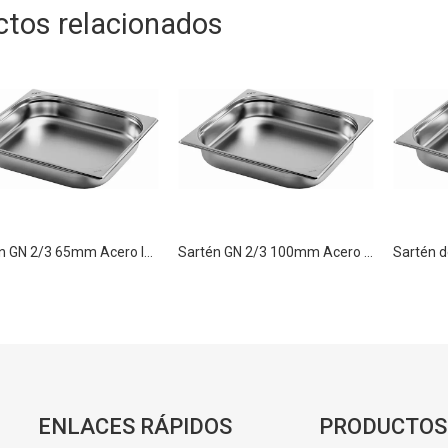
ctos relacionados
Sartén GN 2/3 65mm Acero Inoxidable Sartenes Gastronorm Food Container
Sartén GN 2/3 100mm Acero Inoxidable Sartenes Gastronorm Food Container
ENLACES RÁPIDOS
PRODUCTOS