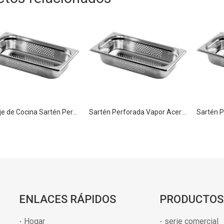
Menaje de Cocina Sartén Perforada de Acero Inoxidable GN 1/3 200mm
Sartén Perforada Vapor Acero Inox GN 1/3 150mm para Cocina Alimentaria
ENLACES RÁPIDOS
PRODUCTOS
Hogar
serie comercial