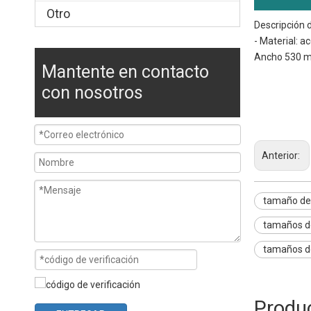
Otro
Descripción 
- Material: 
Ancho 530 mm
Mantente en contacto
tamaño de ban
con nosotros
tamaño de la 
tamaño de la 
Anterior:
tamaño de 
tamaños d
tamaños de
Produ