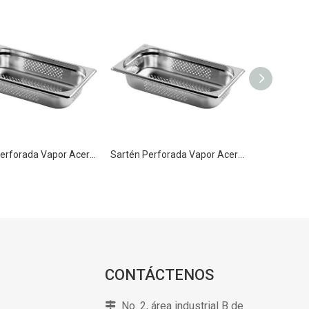
Sartén Perforada Vapor Acero Inox GN 1/3 100mm para Cocina Fast Food
Sartén Perforada Vapor Acero Inox GN 1/3 65mm para Cocina Fast Food
CONTÁCTENOS
No. 2, área industrial B de
