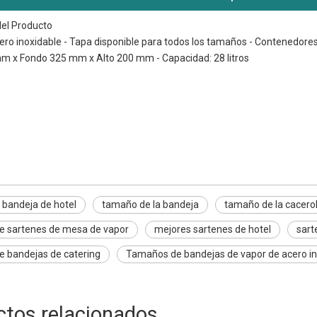
del Producto
acero inoxidable - Tapa disponible para todos los tamaños - Contenedore
 x Fondo 325 mm x Alto 200 mm - Capacidad: 28 litros
deja de hotel
bandeja
cacerola
bandeja de hotel
tamaño de la bandeja
tamaño de la cacero
e sartenes de mesa de vapor
mejores sartenes de hotel
sart
 bandejas de catering
Tamaños de bandejas de vapor de acero in
ctos relacionados