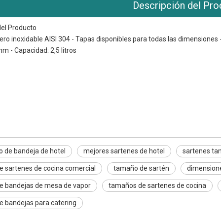
Descripción del Pro
del Producto
acero inoxidable AISI 304 - Tapas disponibles para todas las dimensione
m - Capacidad: 2,5 litros
 bandeja de hotel
es de hotel
o catering
 de bandeja de hotel
mejores sartenes de hotel
sartenes ta
 sartenes de cocina comercial
tamaño de sartén
dimensione
e bandejas de mesa de vapor
tamaños de sartenes de cocina
 bandejas para catering