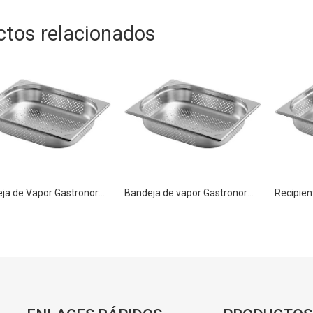
ctos relacionados
Bandeja de Vapor Gastronorm Perforada de Acero Inoxidable GN 1/2 40mm para Cocina
Bandeja de vapor Gastronorm perforada de acero inoxidable GN 1/2 65 mm para cocina