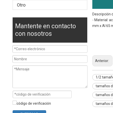
Otro
Descripción 
- Material: 
Mantente en contacto
mm x Al 65 m
con nosotros
1/2 tamaño de
mejores sarten
sartenes tamañ
Anterior:
1/2 tamaño
tamaños de
tamaños d
tamaños de