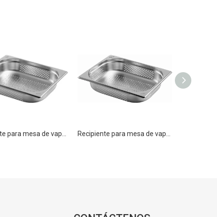
Recipiente para mesa de vapor Gastronorm perforado de acero inoxidable GN 1/2 100 mm para cocina
Recipiente para mesa de vapor Gastronorm perforado de acero inoxidable GN 1/2 150 mm para cocina