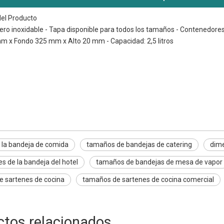
del Producto
acero inoxidable - Tapa disponible para todos los tamaños - Contenedore
 x Fondo 325 mm x Alto 20 mm - Capacidad: 2,5 litros
bandeja de comida
ndejas de catering
e la bandeja de la mesa de vapor
la bandeja de comida
tamaños de bandejas de catering
dime
s de la bandeja del hotel
tamaños de bandejas de mesa de vapor
 sartenes de cocina
tamaños de sartenes de cocina comercial
ctos relacionados