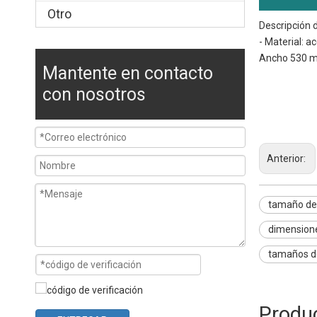
Otro
Descripción 
- Material: 
Ancho 530 mm
Mantente en contacto
tamaño de la 
con nosotros
tamaños de ba
Dimensiones d
Anterior:
tamaño de 
dimensione
tamaños de
Produ