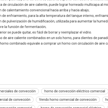
ma de circulación de aire caliente, puede lograr horneado multicapa al 
n de calentamiento convencional hacia arriba y hacia abajo;
n de enfriamiento, para la alta temperatura del tanque interno, enfriam
ón de pulverización de humidificación, utilizada para aumentar la humed
re la función de fermentación;
nterior se puede quitar, es fácil de borrar y reemplazar el vidrio.
o de aire caliente combinados en un solo horno, para clientes de panade
horno combinado equivale a comprar un horno con circulación de aire ca
e convección comerciales
 convección eléctrico comercial
 convección de encimera comercial
erciales de convección
horno de convección eléctrico comercial
rcial de convección
Vendo horno comercial de convección
h
convección comercial
horno de convección comercial eléctrico