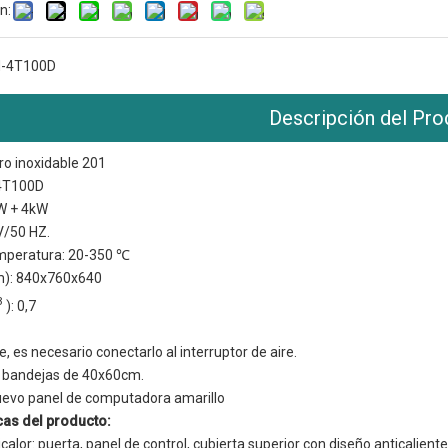
n:
-4T100D
Descripción del Pro
ro inoxidable 201
4T100D
kW + 4kW
V/50 HZ.
mperatura: 20-350 ℃
): 840x760x640
3
): 0,7
, es necesario conectarlo al interruptor de aire.
 bandejas de 40x60cm.
nuevo panel de computadora amarillo
icas del producto:
icalor: puerta, panel de control, cubierta superior con diseño anticalient