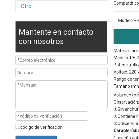
Compartir co
Otro
Modelo:
RH
Mantente en contacto
con nosotros
Material: ace
Modelo: RH-
Potencia: 4
Voltaje: 220 
Rango de te
Tamaño (mm
Volumen (m
Observación:
①Sin enchufe
②Contiene 4
③Utilice el 
Característ
1, diseño ant