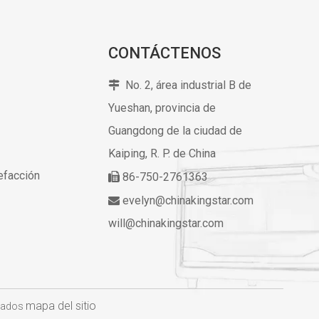
CONTÁCTENOS
No. 2, área industrial B de

Yueshan, provincia de
Guangdong de la ciudad de
Kaiping,
R. P. de China
lefacción
86-750-2761363

evelyn@chinakingstar.com

will@chinakingstar.com
mapa del sitio
rvados