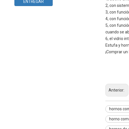
ENTREGAR
2, con siste
3, con funció
4, con funció
5, con funci
cuando se ab
6, el vidrio i
Estufa y horn
¡Comprar un 
hornos d
horno de
horno de
Anterior:
hornos com
horno come
hornos de 