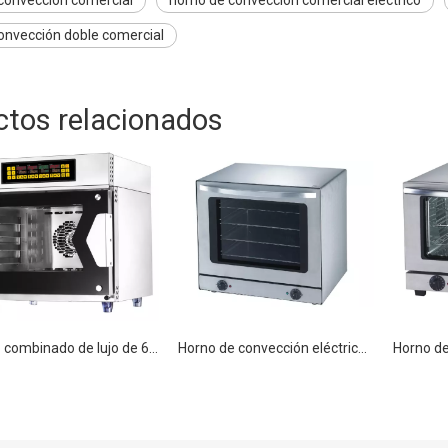
onvección doble comercial
ctos relacionados
Horno combinado de lujo de 60L Horno de convección comercial
Horno de convección eléctrico para hornear comercial