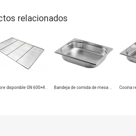
ctos relacionados
Alambre disponible GN 600×400 de la parrilla de la red de la malla de alambre de la parrilla de la barbacoa del acero inoxidable
Bandeja de comida de mesa de vapor perforada Bandeja Gastronorm de acero inoxidable GN 1/2 65 mm