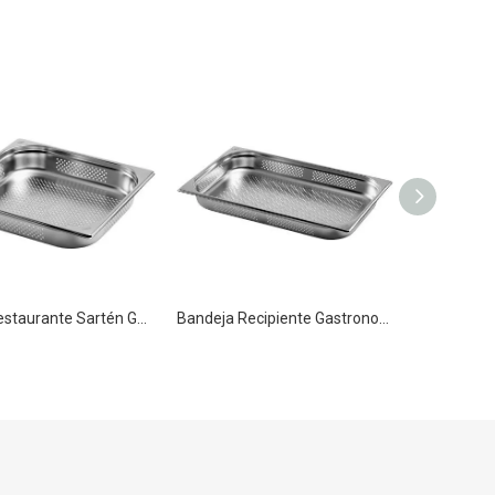
Cocina restaurante Sartén Gastronorm GN 2/3 65mm
Bandeja Recipiente Gastronorm Acero Inoxidable GN 1/1 65mm