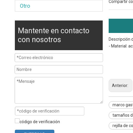
Compartir co
Otro
Mantente en contacto
con nosotros
Descripción 
- Material: a
marco g
sartenes
rejilla p
Anterior:
marco gas
tamaños d
rejilla de c