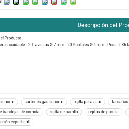
n:
Descripción del Pro
del Producto
cero inoxidable - 2 Traviesas Ø 7 mm - 20 Puntales Ø 4 mm - Peso: 2,36 
astronorm
 gastronorm
ara asar
tronorm
sartenes gastronorm
rejilla para asar
tamaños 
e bandejas de comida
rejilla de parrilla
rejillas de parrilla
occión expert grill