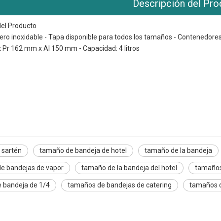
Descripción del Pro
del Producto
acero inoxidable - Tapa disponible para todos los tamaños - Contenedore
Pr 162 mm x Al 150 mm - Capacidad: 4 litros
tén
deja de hotel
bandeja
 sartén
tamaño de bandeja de hotel
tamaño de la bandeja
e bandejas de vapor
tamaño de la bandeja del hotel
tamaños
 bandeja de 1/4
tamaños de bandejas de catering
tamaños d