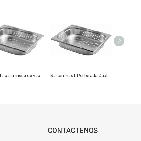
Recipiente para mesa de vapor Gastronorm perforado de acero inoxidable GN 1/2 100 mm para cocina
Sartén Inox L Perforada Gastronorm Steam Table Pan Container Pan GN 1/2 200mm para Cocina
CONTÁCTENOS