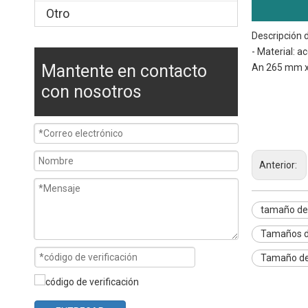
Otro
Descripción 
- Material: 
Mantente en contacto
An 265 mm x 
tamaño de sar
con nosotros
tamaño de ban
tamaño de la 
Anterior:
tamaño de
Tamaños d
Tamaño de