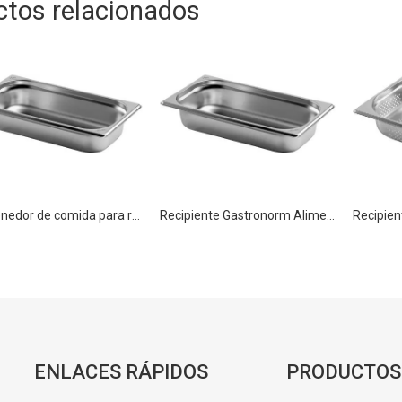
ctos relacionados
Contenedor de comida para restaurante Sartén Gastronorm de acero inoxidable GN 1/3 20 mm
Recipiente Gastronorm Alimentos Sartén Acero Inoxidable GN 1/3 65mm
ENLACES RÁPIDOS
PRODUCTOS